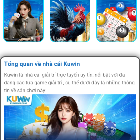
Tổng quan về nhà cái Kuwin
Kuwin là nhà cái giải trí trực tuyến uy tín, nổi bật với đa
dạng các tựa game giải trí , cụ thể dưới đây là những thông
tin về sân chơi này: