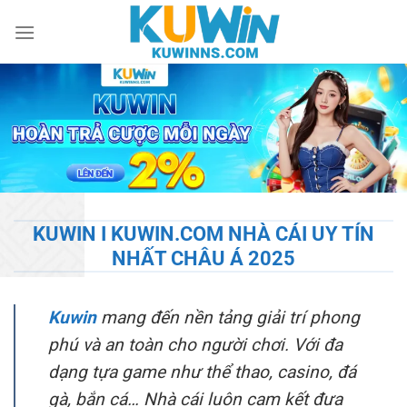
Bỏ
qua
nội
dung
KUWIN Ι KUWIN.COM NHÀ CÁI UY TÍN
NHẤT CHÂU Á 2025
Kuwin
mang đến nền tảng giải trí phong
phú và an toàn cho người chơi. Với đa
dạng tựa game như thể thao, casino, đá
gà, bắn cá… Nhà cái luôn cam kết đưa